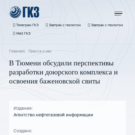
Перейти
к
основному
содержанию
Телеграм ГКЗ
Завтрак с геологом
Завтрак с геологом
МАХ ГКЗ
Строка
Главная
Пресса о нас
навигации
В Тюмени обсудили перспективы
разработки доюрского комплекса и
освоения баженовской свиты
Издание:
Агентство нефтегазовой информации
Создано: