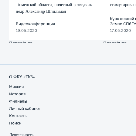
Тюменской области, почетный разведчик
стимулирован
недр Александр Шпильман
Курс лекций 
Видеоконференция
Земле СПбГУ
19.05.2020
17.05.2020
Подробнее
о
Подробнее
о
Спикер:
Шпу
эксперт
И.В.
ГКЗ,
Ген
директор
дир
О ФБУ «ГКЗ»
ООО
ФБУ
«Шпильман
"ГКЗ
Миссия
Бразерс»,
Тема
История
кандидат
ТРИ
Филиалы
геолого-
Опр
Личный кабинет
минералогических
Кри
Контакты
наук,
Ран
Поиск
заслуженный
по
геолог
вид
Деятельность