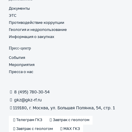
Югры,
Объ
почетный
ТРИ
Документы
нефтяник
тех
ЭТС
Тюменской
осв
Противодействие коррупции
области,
Воз
Геология и недропользование
почетный
сти
Информация о закупках
разведчик
недр
Пресс-центр
Александр
События
Шпильман
Мероприятия
Пресса о нас
8 (495) 780-30-54
gkz@gkz-rf.ru
119180, г. Москва, ул. Большая Полянка, 54, стр. 1
Телеграм ГКЗ
Завтрак с геологом
Завтрак с геологом
МАХ ГКЗ