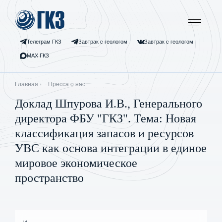
Перейти
к
основному
содержанию
Телеграм ГКЗ
Завтрак с геологом
Завтрак с геологом
МАХ ГКЗ
Строка
Главная
Пресса о нас
навигации
Доклад Шпурова И.В., Генерального
директора ФБУ "ГКЗ". Тема: Новая
классификация запасов и ресурсов
УВС как основа интеграции в единое
мировое экономическое
пространство