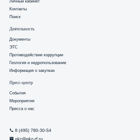
Личный кабинет
минералогических
Крит
наук,
Ранж
Контакты
заслуженный
по
Поиск
геолог
вида
Деятельность
Югры,
Объ
почетный
ТРИЗ
Документы
нефтяник
техн
ЭТС
Тюменской
осво
Противодействие коррупции
области,
Возм
Геология и недропользование
почетный
стим
разведчик
Информация о закупках
недр
Пресс-центр
Александр
Шпильман
События
Мероприятия
Пресса о нас
8 (495) 780-30-54
gkz@gkz-rf.ru