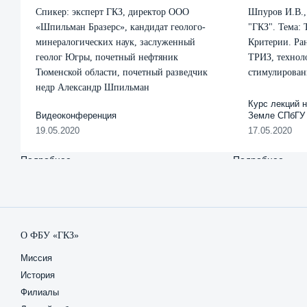
Спикер: эксперт ГКЗ, директор ООО
Шпуров И.В.,
«Шпильман Бразерс», кандидат геолого-
"ГКЗ". Тема:
минералогических наук, заслуженный
Критерии. Ра
геолог Югры, почетный нефтяник
ТРИЗ, технол
Тюменской области, почетный разведчик
стимулирован
недр Александр Шпильман
Курс лекций н
Видеоконференция
Земле СПбГУ
19.05.2020
17.05.2020
Подробнее
о
Подробнее
о
Спикер:
Шпу
эксперт
И.В.,
ГКЗ,
Гене
директор
дире
ООО
ФБУ
О ФБУ «ГКЗ»
«Шпильман
"ГКЗ"
Миссия
Бразерс»,
Тема
История
кандидат
ТРИЗ
Филиалы
геолого-
Опре