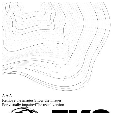
Перейти
к
основному
содержанию
A
A
A
Remove the images
Show the images
For visually impaired
The usual version