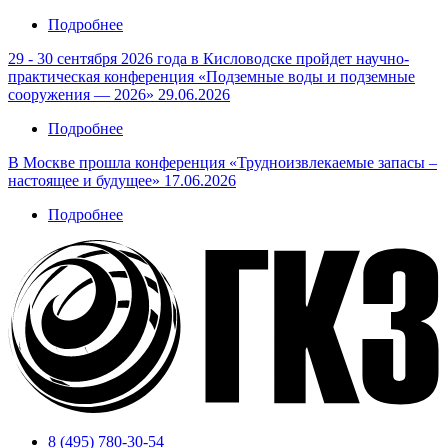
Подробнее
о
Памяти
29 - 30 сентября 2026 года в Кисловодске пройдет научно-
Гатиятуллина
практическая конференция «Подземные воды и подземные
Н.С.
сооружения — 2026»
29.06.2026
Подробнее
о
29
В Москве прошла конференция «Трудноизвлекаемые запасы –
-
настоящее и будущее»
17.06.2026
30
сентября
Подробнее
о
2026
В
года
Москве
в
прошла
Кисловодске
конференция
пройдет
«Трудноизвлекаемые
научно-
запасы
практическая
–
конференция
настоящее
«Подземные
и
воды
будущее»
и
подземные
сооружения
8 (495) 780-30-54