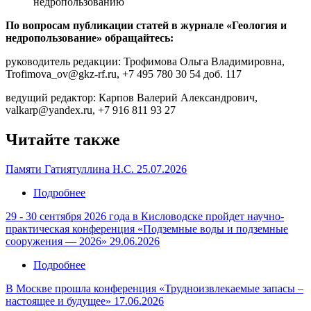
недропользованию
По вопросам публикации статей в журнале «Геология и
недропользование» обращайтесь:
руководитель редакции: Трофимова Ольга Владимировна,
Trofimova_ov@gkz-rf.ru, +7 495 780 30 54 доб. 117
ведущий редактор: Карпов Валерий Александрович,
valkarp@yandex.ru, +7 916 811 93 27
Читайте также
Памяти Гатиятуллина Н.С.
25.07.2026
Подробнее
о
Памяти
29 - 30 сентября 2026 года в Кисловодске пройдет научно-
Гатиятуллина
практическая конференция «Подземные воды и подземные
Н.С.
сооружения — 2026»
29.06.2026
Подробнее
о
29
В Москве прошла конференция «Трудноизвлекаемые запасы –
-
настоящее и будущее»
17.06.2026
30