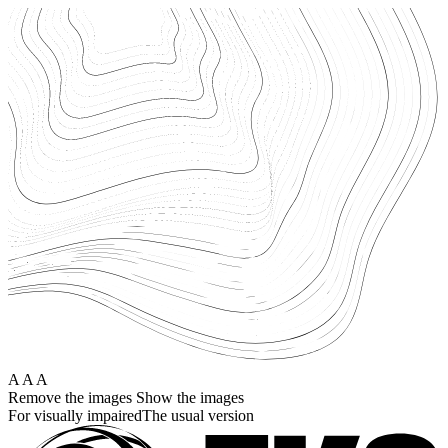
Перейти
к
основному
содержанию
A
A
A
Remove the images
Show the images
For visually impaired
The usual version