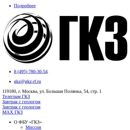
сентября
Подробнее
о
2026
В
года
Москве
в
прошла
Кисловодске
конференция
пройдет
«Трудноизвлекаемые
научно-
запасы
практическая
–
конференция
настоящее
«Подземные
и
воды
будущее»
и
подземные
сооружения
8 (495) 780-30-54
—
2026»
gkz@gkz-rf.ru
119180, г. Москва, ул. Большая Полянка, 54, стр. 1
Телеграм ГКЗ
Завтрак с геологом
Завтрак с геологом
МАХ ГКЗ
О ФБУ «ГКЗ»
Миссия